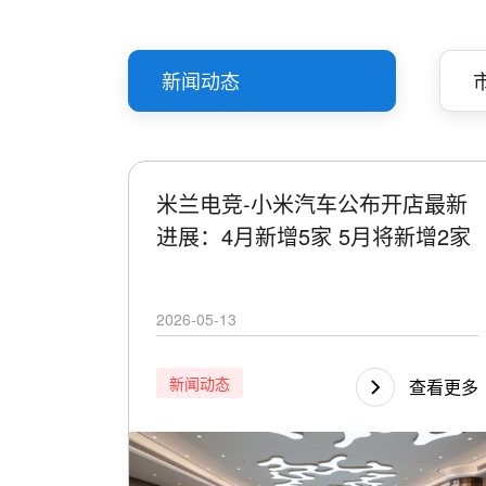
新闻动态
米兰电竞-小米汽车公布开店最新
进展：4月新增5家 5月将新增2家
2026-05-13
新闻动态
查看更多