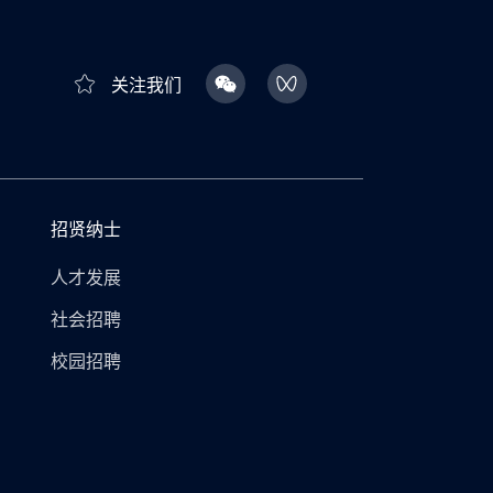
关注我们
招贤纳士
人才发展
社会招聘
校园招聘