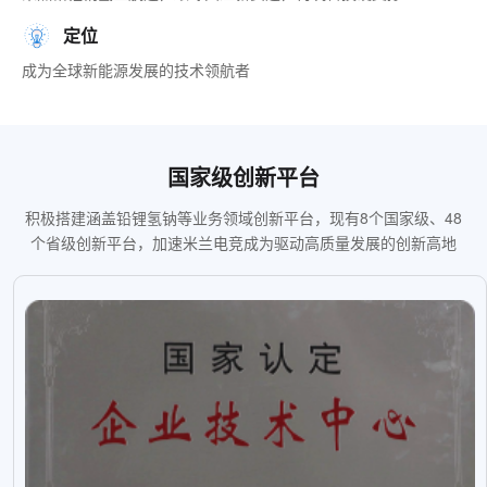
定位
成为全球新能源发展的技术领航者
国家级创新平台
积极搭建涵盖铅锂氢钠等业务领域创新平台，现有8个国家级、48
个省级创新平台，加速米兰电竞成为驱动高质量发展的创新高地