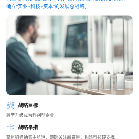
确立“实业+科技+资本”的发展总战略。
战略目标
转型升级成为科创型企业
战略举措
聚焦铅锂钠氢主航道，跟踪关注新赛道，构筑科技硬支撑