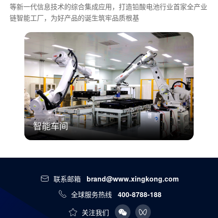
等新一代信息技术的综合集成应用，打造铅酸电池行业首家全产业
链智能工厂，为好产品的诞生筑牢品质根基
智能车间
联系邮箱
brand@www.xingkong.com
全球服务热线
400-8788-188
关注我们