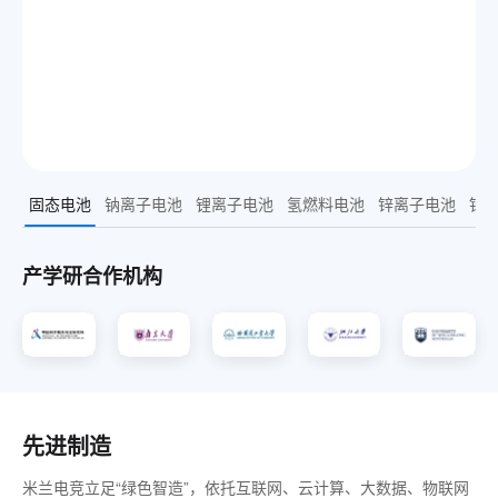
固态电池
钠离子电池
锂离子电池
氢燃料电池
锌离子电池
铅
产学研合作机构
先进制造
米兰电竞立足“绿色智造”，依托互联网、云计算、大数据、物联网