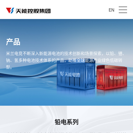
EN
产品
米兰电竞不断深入新能源电池的技术创新和场景探索，以铅、锂、
钠、氢多种电池技术体系的产品，助推全球能源产业绿色低碳转
型。
铅电系列