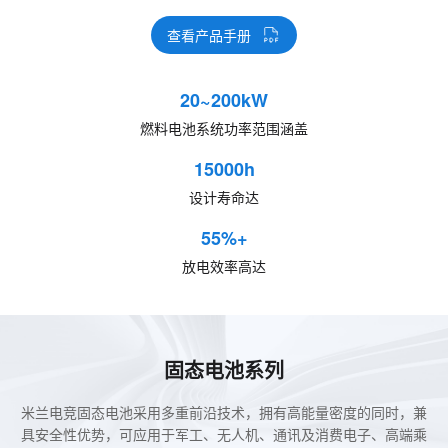
查看产品手册
20~200kW
燃料电池系统功率范围涵盖
15000h
设计寿命达
55%+
放电效率高达
固态电池系列
米兰电竞固态电池采用多重前沿技术，拥有高能量密度的同时，兼
具安全性优势，可应用于军工、无人机、通讯及消费电子、高端乘