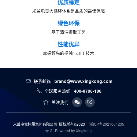
优质稳定
米兰电竞大循环体系是品质的最佳保障
绿色环保
基于清洁提取工艺
性能优异
掌握领先的提纯与加工技术
联系邮箱
brand@www.xingkong.com
全球服务热线
400-8788-188
关注我们
米兰电竞控股集团有限公司 版权所有©2023
浙ICP备2021004235
号-2
Powered by Xingkong