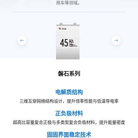
用车等领域。
磐石系列
电解质结构
三维互穿网络结构设计，提升倍率性能与低温导电率
正负极材料
超高比容量复合正极与多类型复合负极材料，提升能量密度
固固界面稳定技术