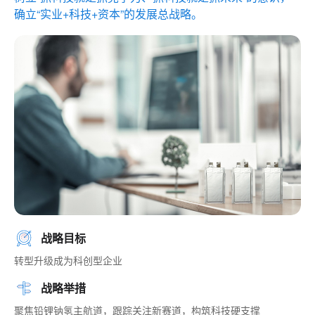
确立“实业+科技+资本”的发展总战略。
战略目标
转型升级成为科创型企业
战略举措
聚焦铅锂钠氢主航道，跟踪关注新赛道，构筑科技硬支撑