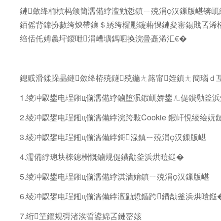
鏈斂绛栭槓杩颁簡濡備綍澶勭悊鎮ㄧ殑涓汉鏁版嵁锛屼
銆傜背鍏扮數绔炴帶鑲＄綉绔欏彲鑳藉惈鏈夋寚鍚戝叾浠
绉佸仛娉曟垨鍐呭涓嶆壙鎷呬换浣曡矗浠汇€�
鎴戜滑鍒跺畾鏈斂绛栫殑鐩殑鍦ㄤ簬甯姪鎮ㄤ簡瑙ｄ
1.绫冲叞鐢电珵鎺ц偂濡備綍鏀堕泦鍜屼娇鐢ㄦ偍鐨勪釜
2.绫冲叞鐢电珵鎺ц偂濡備綍浣跨敤Cookie 鍜屽悓绫绘妧
3.绫冲叞鐢电珵鎺ц偂濡備綍鎶湶鎮ㄧ殑涓汉鏁版嵁
4.濡備綍璁块棶鎴栦慨鏀规偍鐨勪釜浜烘暟鎹�
5.绫冲叞鐢电珵鎺ц偂濡備綍淇濇姢鎮ㄧ殑涓汉鏁版嵁
6.绫冲叞鐢电珵鎺ц偂濡備綍澶勭悊鍎跨鐨勪釜浜烘暟鎹
7.绗笁鏂规彁渚涘晢鍙婂叾鏈嶅姟