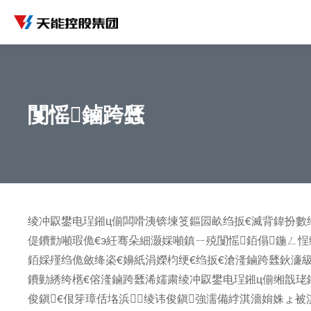
闅愮鏀跨瓥
绫冲叞鐢电珵鎺ц偂闆嗗洟锛堜笅鏂囩畝绉扳€滅背鍏扮數绔
偍鐨勯噸瑕佹€э紝骞朵細灏婇噸鎮ㄧ殑闅愮銆傝鍦ㄥ
銆婇殣绉佹斂绛栥€嬶紙涓嬫枃绠€绉扳€滄湰鏀跨瓥鈥濓
鐨勭綉绔欍€傛湰鏀跨瓥浠嬬粛绫冲叞鐢电珵鎺ц偂缃戠珯
俊鎭€佷笌璋佸垎浜绫讳俊鎭強濡備綍淇濇姢姝ょ