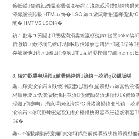
傛牴鎹偍鐨勭綉缁滄祻瑙堟椿鍔ㄥ湪鎴戜滑鐨勭綉绔欎
涔熶細浣跨敤 HTML5 绛� LSO 鏉ユ敹闆嗗拰瀛樺
闄� HMTM5 LSO銆�
鎮ㄥ彲浠ユ竻闄よ绠楁満涓婁繚瀛樼殑鎵€鏈塁ookie锛屽
傛灉鎮ㄨ繖涔堝仛锛屽垯闇€瑕佸湪姣忎竴娆¤闂垜浠
存敼娴忚鍣ㄨ缃紝璇疯闂互涓嬮摼鎺ワ細Internet Explorer Go
3. 绫冲叞鐢电珵鎺ц偂濡備綍鎶湶鎮ㄧ殑涓汉鏁版嵁
鍦ㄦ煇浜涙湇鍔＄敱绫冲叞鐢电珵鎺ц偂鐨勬巿鏉冨悎浣滀
杩颁笌璇ュ悎浣滀紮浼村叡浜偍鐨勪釜浜烘暟鎹€備緥
珵鎺ц偂蹇呴』涓庣墿娴佹湇鍔℃彁渚涘晢鍏变韩鎮ㄧ殑
涙湇鍔°€傛澶栵紝浣滀负鍥介檯鍖栧叕鍙革紝鎴戜滑鍙
€�
鍦ㄩ€傜敤鐨勬硶寰嬭姹傛垨鍝嶅簲娉曞緥绋嬪簭鐨勬儏