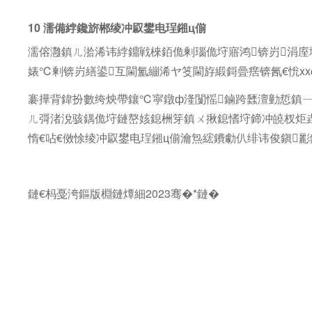
10 濡備綍鑱旂郴绫冲叞鐢电珵鎺ц偂
濡傛灉鎮ㄦ湁浠讳綍鐤戦棶銆佹剰瑙佹垨寤鸿锛岃涓庢
婊℃剰锛岃繕鍙互閫氳繃浠ヤ笅閫斿緞鎶曡瘔锛氥€恱xx@do
褰撶背鍏扮數绔炴帶鑲℃寜鐓ф湰闅愮鏀跨瓥澶勭悊鎮ㄧ
ㄦ彁渚涗骇鍝佹垨鏈嶅姟鎴栦笌鎮ㄨ揪鎴愭垨鍗冲皢杈炬
惰€呫€傚悇绫冲叞鐢电珵鎺ц偂瀹炰綋鐨勮仈绯讳俊鎭
鏈€
杩戞洿鏂版棩鏈燂細2023骞�*鏈�