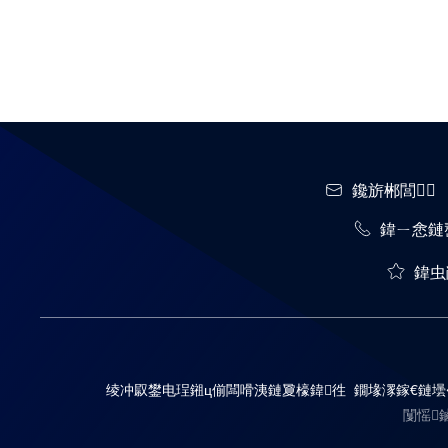
鑱旂郴閭
鍏ㄧ悆鏈
鍏虫
绫冲叞鐢电珵鎺ц偂闆嗗洟鏈夐檺鍏徃 鐗堟潈鎵€鏈壜
闅愮