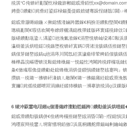
殑淇℃伅锛屽彲闅忔椂鑱旂郴鎴戜滑銆恱xx@domain.
娉曡鐨勮姹傦紝鍙婃椂鍚戞偍鍛婄煡骞跺悜鐩戠閮ㄩ
鎴戜滑灏嗕細鍦ㄨ揪鎴愭湰鏀跨瓥鎵€杩扮洰鐨勬墍闇€鐨
璁稿彲闇€瑕佸欢闀夸繚鐣欐湡鎴栧彈鍒版硶寰嬬殑鍏佽
版嵁鐨勫瓨鍌ㄦ湡鍙兘浼氭湁鎵€涓嶅悓锛屾垜浠敤浜
瀛樹釜浜烘暟鎹殑鏃堕棿锛屽寘鎷彁渚涗骇鍝佸拰鏈嶅
鍝佷笌鏈嶅姟鎬ц兘涓庤川閲忥紝淇濊瘉绯荤粺銆佷骇鍝佸
棰樺畾浣嶇瓑锛涚敤鎴锋槸鍚﹀悓鎰忔洿闀跨殑鐣欏瓨鏈熼
夈€傚彧瑕佹偍鐨勮处鎴锋槸涓烘偍鎻愪緵鏈嶅姟蹇呴』锛
攢鎮ㄧ殑璐﹀彿锛屽湪鎮ㄦ敞閿€璐﹀彿鍚庯紝鎴戜滑浼氬
寰嬭姹傜殑鎯呭喌涓嬶紝鍒犻櫎鎮ㄧ浉搴旂殑涓汉鏁版
6 绫冲叞鐢电珵鎺ц偂濡備綍澶勭悊鍎跨鐨勪釜浜烘暟鎹
鎴戜滑鐨勪骇鍝併€佺綉绔欏拰鏈嶅姟涓昏闈㈠悜鎴愪汉
鸿嚜宸辩殑鐢ㄦ埛甯愭埛銆傚浜庣粡鐖舵瘝鍚屾剰鑰屾敹