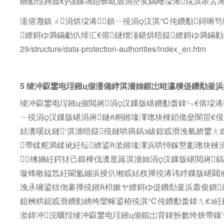
鐨勫悎娉曟€у強鏁堝姏锛屼篃涓嶅奖鍝嶆垜浠熀浜庡叾浠
濡傛灉鎮ㄨ涓烘垜浠鎮ㄧ殑涓汉淇℃伅鐨勫鐞嗕
繚鎶ゆ満鏋勮仈绯汇€傛鐩熷湴鍖烘暟鎹繚鎶ゆ満鏋勭殑鑱旂郴鏂瑰紡璇峰
29/structure/data-protection-authorities/index_en.htm
5 绫冲叞鐢电珵鎺ц偂濡備綍淇濇姢鍜岀暀瀛樻偍鐨勪釜
绫冲叞鐢电珵鎺ц偂閲嶈涓汉鏁版嵁鐨勫畨鍏ㄣ€傛垜浠
ㄧ殑涓汉鏁版嵁涓嶈鏈粡鎺堟潈璁块棶銆佹姭闇层€
姞瀵嗘妧鏈‘淇濇暟鎹殑鏈哄瘑鎬э紱鎴戜滑浼氫娇鐢
帶鍒舵満鍒讹紝纭繚鍙湁鎺堟潈浜哄憳鎵嶅彲璁块棶
绋嬶紝鍔犲己鍛樺伐瀵逛簬淇濇姢涓汉鏁版嵁閲嶈
璇锋敞鎰忥紝閫氳繃浜掕仈缃戜紶杈撶殑浠讳綍鏁版嵁閮
浼氶噰鍙栨伆褰撶殑鎺柦鏉ヤ繚鎶ゆ偍鐨勪釜浜轰俊鎭
鎴栦粠鎴戜滑鐨勭綉绔欒幏鍙栫殑淇℃伅鐨勫畨鍏ㄦ€э紝
湁鍏冲浣曞悜绫冲叞鐢电珵鎺ц偂鍜岀背鍏扮數绔炴帶鑲