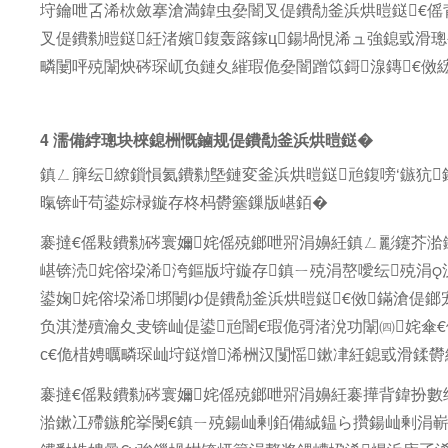
垨鑰呭叾浠栨斂搴滄満鍏虫姭闇叉偍鐨勪釜浜烘暟鎹€傜
叉偍鐨勬暟鎹紝渚嬪鍑轰簬鎵ц鍚堝悓浠ュ強鎴戜滑
疄闄呯殑闈炴硶琛屼负鏈夊繀瑕佹姭闇蹭笖鎶湶鏄€傚
4 濡備綍璁块棶鎴栦慨鏀规偍鐨勪釜浜烘暟鎹�
鎮ㄥ簲纭繚鎻愪氦鐨勬墍鏈変釜浜烘暟鎹兘鍑嗙‘鏃犺
暣锛屽苟鍙婃椂鏇存柊杩欎簺鏁版嵁銆�
褰撻€傜敤鐨勬硶寰嬭姹傜殑鎯呭喌涓嬶紝鎮ㄥ彲鑳芥湁
嵁锛涜姹傛垜浠洿鏂版垨鏇存鎮ㄧ殑涓嶅噯纭殑涓
鍙婅姹傛垜浠垹闄ゆ偍鐨勪釜浜烘暟鎹€傚鏋滄偍鎯
负淇濋殰瀹夊叏锛屾偍鍙兘闇€瑕佹彁渚涗功闈㈣姹傘
с€佹棤娉曞疄琛屾垨鎹熷浠栦汉闅愮鏉冿紝鎴戜滑鍒
褰撻€傜敤鐨勬硶寰嬭姹傜殑鎯呭喌涓嬶紝褰撶背鍏扮數
湁鏉冮殢鏃舵挙閿€鎮ㄧ殑鍚屾剰銆備絾鎾ら攢鍚屾剰涓嶄