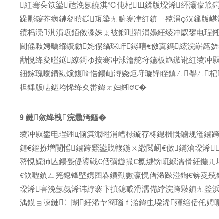
紝骞朵笖鍙兘浼氬皢淇℃伅杞Щ鍒版垜浠紑灞曚笟
跺彲鑳芥病鏈夋暟鎹瓨鍌ㄤ腑蹇冿紝鎮ㄧ殑涓汉鏁版嵁
績杩涜淇濆瓨銆傚湪姝ょ被鎯呭喌涓嬶紝绫冲叞鐢电珵鎺
閫傜敤娉曞緥鐨勮姹傝繘琛屽鐞嗐€傚寘鎷綋浣嶄簬娆
勫悓绛夋暟鎹繚鎶ゆ按骞冲浗瀹舵垨鍦板尯鏃讹紝绫冲叞
細鎵瑰噯鐨勬爣鍑嗗悎鍚屾潯娆炬垨璇锋眰鎮ㄥ璺ㄥ杞
柦鏁版嵁鍖垮悕绛夊畨鍏ㄤ妇鎺€�
9 鏈斂绛栧浣曟洿鏂�
绫冲叞鐢电珵鎺ц偂淇濈暀涓嶆椂鏇存柊鎴栦慨鏀规湰鏀跨
鏈€
鏂扮増闅愮鏀跨瓥鍙戝竷鍦ㄨ繖閲屻€傚鏋滄垜浠
嶅悓娓犻亾鍚戞偍鍙戦€佸彉鏇撮€氱煡锛屼緥濡傦紝鍦ㄦ
€佽嚦鎮ㄥ笎鎴锋墍鎸囨槑鐨勭數瀛愰偖浠跺湴鍧€锛夌殑
垜浠害浼氬氨浠讳綍褰卞搷鎴戜滑濡備綍浣跨敤鎮ㄤ釜浜
湡鏌ョ湅鏈〉闈紝浠ヤ簡瑙ｆ湁鍏虫垜浠殣绉佸仛娉