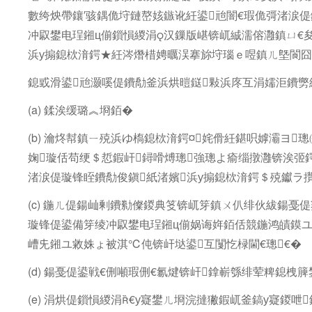
數绔炴帶鑲′骇鍝佹垨鏈嶅姟鏃讹紝鍙兘闇€瑕佹彁渚涙
冲叞鐢电珵鎺ц偂鎻愪緵涓汉鏁版嵁锛屼絾濡傛灉鎮ㄩ€
浜у搧鎴栨湇鍔★紝涔熸棤娉曞洖搴旀垨瑙ｅ喅鎮ㄦ墍閬囧
鎴戜滑鍙兘灏嗘偍鐨勪釜浜烘暟鎹敤浜庝互涓嬬洰鐨勶
(a) 鍒涘缓璐︽埛銆�
(b) 瀹炵幇鎮ㄧ殑浜ゆ槗鎴栨湇鍔¤姹傦紝鍖呮嫭灞ヨ
婅璇佸苟绠＄悊鍜屽鐞嗗煿璁強璁よ瘉缁撴灉锛涘弬
渚涙偍璇锋眰鐨勪俊鎭紙渚嬪浜у搧鎴栨湇鍔＄殑钀ラ
(c) 鍦ㄦ偍鍚屾剰鐨勬儏鍐典笅锛屼笌鎮ㄨ仈绯伙紱鍚戞
璇锋偍鍙備笌绫冲叞鐢电珵鎺ц偂娲诲姩銆佸競鍦鸿皟鏌
嶆兂鎺ユ敹姝ょ被淇℃伅锛屽垯鍙互闅忔椂閫€璁€�
(d) 鍚戞偍鍙戦€侀噸瑕侀€氱煡锛屽鎿嶄綔绯荤粺鎴栧
(e) 涓烘偍鎻愪緵涓€у寲鐢ㄦ埛浣撻獙鍜屼釜鎬у寲鍐呭