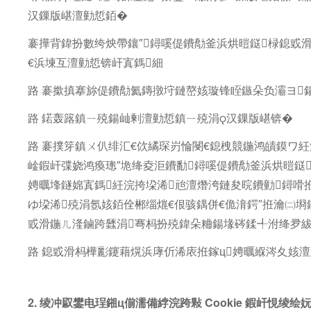
汉鏁版嵁澶勭悊銆�
褰撶背鍏扮數绔炴帶鑲″鐞嗘偍鐨勪釜浜烘暟鎹椂鎴戜
€浜堜互澶勭悊锛屽寘鎷細
路 褰撳搷搴旀偍鐨勪氦鏄撴垨鏈嶅姟璇锋眰鏃朵负灞ヨ
路 鍩轰簬鎮ㄧ殑鍚屾剰澶勭悊鎮ㄧ殑涓汉鏁版嵁锛�
路 褰撲笌鎮ㄨ仈绯汇€佽繘琛岃惀閿€鎴栧競鍦鸿皟鏌ワ紝
崯鍜屽弽娆鸿瘓璁″垝绛夌洰鐨勫鐞嗘偍鐨勪釜浜烘暟鎹
娉曞埄鐩婂寘鎷紝浣挎垜浠兘澶熸洿鏈夋晥鐨勭鐞嗗
ゆ垜浠殑涓氬姟銆佺郴缁熴€佷骇鍝併€佹湇鍔″拰瀹㈡
戜滑鍦ㄦ湰鏀跨瓥涓弿杩扮殑鍏朵粬鍚堟硶鍒╃泭绛夛
路 鎴戜滑杩樺彲鑳藉熀浜庨伒浠庡拰鎵ц娉曞緥涔夊姟
2. 绫冲叞鐢电珵鎺ц偂濡備綍浣跨敤 Cookie 鍜屽悓绫绘