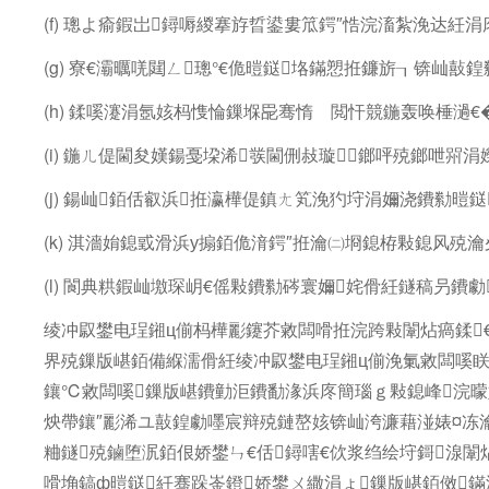
(f) 璁よ瘉鍜岀鐞嗕緵搴斿晢鍙婁笟鍔″悎浣滀紮浼达紝
(g) 寮€灞曞唴閮ㄥ璁°€佹暟鎹垎鏋愬拰鐮旂┒锛屾敼鍠
(h) 鍒嗘瀽涓氬姟杩愯惀鏁堢巼骞惰 閲忓競鍦轰唤棰濄€
(i) 鍦ㄦ偍閫夋嫨鍚戞垜浠彂閫侀敊璇鎯呯殑鎯呭喌涓
(j) 鍚屾銆佸叡浜拰瀛樺偍鎮ㄤ笂浼犳垨涓嬭浇鐨勬暟
(k) 淇濇姢鎴戜滑浜у搧銆佹湇鍔″拰瀹㈡埛鎴栫敤鎴风
(l) 閬典粠鍜屾墽琛岄€傜敤鐨勬硶寰嬭姹傦紝鐩稿叧鐨
绫冲叞鐢电珵鎺ц偂杩樺彲鑳芥敹闆嗗拰浣跨敤闈炶瘑鍒€
界殑鏁版嵁銆備緥濡傦紝绫冲叞鐢电珵鎺ц偂浼氭敹闆嗘眹
鑲℃敹闆嗘鏁版嵁鐨勭洰鐨勫湪浜庝簡瑙ｇ敤鎴峰浣曚
炴帶鑲″彲浠ユ敼鍠勮嚜宸辩殑鏈嶅姟锛屾洿濂藉湴婊¤冻瀹
粬鐩殑鏀堕泦銆佷娇鐢ㄣ€佸鐞嗐€佽浆绉绘垨鎶湶闈
嗗埆鎬ф暟鎹紝骞跺崟鐙娇鐢ㄨ繖涓ょ鏁版嵁銆傚鏋