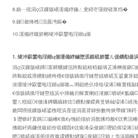
8.鎮ㄧ殑涓汉鏁版嵁濡備綍鍦ㄥ叏鐞冭寖鍥磋浆绉�
9.鏈斂绛栧浣曟洿鏂�
10.濡備綍鑱旂郴绫冲叞鐢电珵鎺ц偂
1. 绫冲叞鐢电珵鎺ц偂濡備綍鏀堕泦鍜屼娇鐢ㄦ偍鐨勪釜
涓汉鏁版嵁鏄寚鍗曠嫭浣跨敤鎴栫粨鍚堝叾浠栦俊鎭娇
跨敤鎴戜滑鐨勭綉绔欍€佷骇鍝佹垨鏈嶅姟锛屼互鍙婁笌
涘缓绫冲叞鐢电珵鎺ц偂璐︽埛鎴栬仈绯绘垜浠幏寰楁敮
€佷骇鍝佹垨鏈嶅姟浜や簰鑰岃幏寰楋紝渚嬪锛岄€氳繃Co
鐢ㄦ暟鎹€傚湪娉曞緥鍏佽鐨勬儏鍐典笅锛屾垜浠繕
敹闆嗙殑鏁版嵁鍙栧喅浜庢偍涓庣背鍏扮數绔炴帶鑲′簰鍔
＄瓑锛屽寘鎷鍚嶃€佹€у埆銆佷紒涓氬悕绉般€佽亴浣
彿鍜屽瘑鐮侊級銆佺収鐗囥€佽瘉浠朵俊鎭瓑銆傛垜浠
呭锛屼緥濡傛偍杈撳叆鐨勬煡璇俊鎭垨鎮ㄤ负浜嗚幏寰