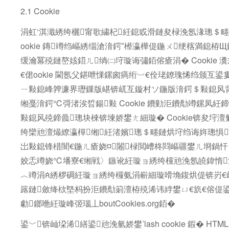
2.1 Cookie
涓虹‘淇濈綉绔欐甯歌繍杞紝鎴戜滑鏈夋椂浼氬湪璁＄畻
ookie 鏄竴绉嶇綉缁滄湇鍔″櫒瀛樺偍鍦ㄨ绠楁満鎴栫
缓瀹冪殑鏈嶅姟鍣ㄦ绱㈡垨璇诲彇銆傛瘡涓� Cooki
€侰ookie 閫氬父鍖呭惈鏍囪瘑绗︺€佺珯鐐瑰悕绉颁互鍙
ㄧ敤鎴峰亸濂界瓑鏁版嵁锛屼互鏇村ソ鍦版湇鍔＄敤鎴风背鍏
缃戞湇鍔℃彁渚涘晢鍚敤 Cookie 鐨勭洰鐨勪竴鏍凤紝
敤鎴风殑鍗曟璁块棶锛堜娇鐢ㄤ細璇� Cookie锛夋垨澶氭
绔欒兘澶熶繚瀛樿缃紝渚嬪璁＄畻鏈烘垨绉诲姩璁惧
岀敤鎴锋棤闇€鍦ㄦ瘡娆¤闂椂閲嶆柊閰嶇疆鐢ㄦ埛鍋忓ソ
姣忎竴娆℃墦寮€缃戦〉鏃讹紝璇ョ綉绔欓兘浼氬皢鍏惰
︿竴涓綉椤碉紝璇ョ綉绔欏氨涓嶄細璇嗗埆鍑烘偍锛岃€屾偍
簬鏈斂绛栨墍杩扮洰鐨勪箣澶栫殑浠讳綍鐢ㄩ€斻€傛偍鍙牴
勮鎯咃紝璇峰弬瑙丄boutCookies.org銆�
鍙﹀锛屾垜浠繕鍙兘浼氫娇鐢‵lash cookie 鍜� H