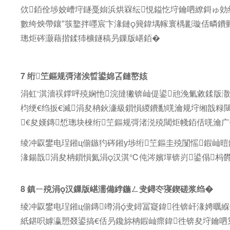
佽銆佺埗姣嶆垨鐩戞姢浜烘槑纭悓鎰忔垨鑰呬繚鎶ゅ効
數绔炴帶鑲″彂鐜拌嚜宸卞湪鏈簨鍏堣幏寰楀彲璇佸疄鐨
璁炬硶灏藉揩鍒犻櫎鐩稿叧鏁版嵁銆�
7 绗笁鏂规彁渚涘晢鍙婂叾鏈嶅姟
涓虹‘淇濇祦鐣呯殑娴忚浣撻獙锛屾偍鍙兘浼氭敹鍒版
枃绠€绉扳€滅涓夋柟鈥濓級鎻愪緵鐨勫唴瀹规垨缃戠粶閾
€夋嫨鏄惁璁块棶绗笁鏂规彁渚涚殑閾炬帴銆佸唴瀹
绫冲叞鐢电珵鎺ц偂鏃犳硶鎺у埗绗笁鏂圭殑闅愮鍜屾
湪鍚戠涓夋柟鎻愪氦涓汉淇℃伅涔嬪墠锛岃鍙傝杩
8 鎮ㄧ殑涓汉鏁版嵁濡備綍鍦ㄥ叏鐞冭寖鍥磋浆绉�
绫冲叞鐢电珵鎺ц偂鏄竴涓叏鐞冨寲鍏徃锛屽湪娉曞緥
紙鍖呮嫭瀛愬叕鍙搞€佸叧鑱旀柟鍜屾瘝鍏徃锛夋垨鑰呬