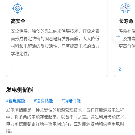
高安全
长寿命
安全涂层：独创的先进纳米涂层技术，在极片表
寿命补
面形成稳定致密的固态电解质界面膜，大大降低
以及排
材料和电解液的反应活性，显著提高电芯的热力
更高价
学稳定性。
1
2
发电侧储能
#锂电储能
#铅炭储能
#钠电储能
发电侧储能是一种关键性的能源管理技术，旨在在能源发电过程
中，将多余的电能存储起来，以备不时之需。通过利用储能技术，
电力系统能够更好地平衡电网负荷，应对能源波动和尖峰用电时
段。