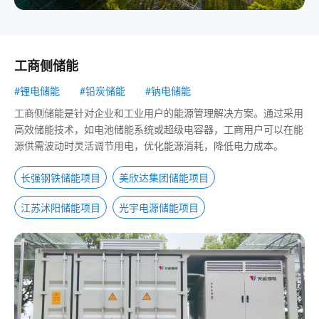
工商侧储能
#锂电储能
#铅炭储能
#钠电储能
工商侧储能是针对企业和工业用户的能源管理解决方案。通过采用
高效储能技术，如电池储能系统或超级电容器，工商用户可以在能
源供需波动时灵活调节用电，优化能源消耗，降低电力成本。
长强钢铁储能项目
美欣达集团储能项目
江苏沭阳储能项目
光宇电源储能项目