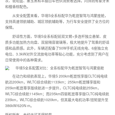
灰、琥珀蓝、墨玉黑和羊脂白车色供消费者选择。内饰则有象牙米
和檀香棕配色。
从安全配置来看，华境S全系标配华为乾崑智驾与鸿蒙座舱，
支持高速领航辅助、城区领航辅助等，为行车安全提供了全方位的
保障。
舒适性方面，华境S全系标配前双叉臂+多连杆独立悬架、皮
质多功能加热方向盘、双层隔音玻璃等，极大地提升了驾乘的舒适
感和品质感。此外，车辆还配备了50W手机无线充电、6座独立充
电位、3.3kW对外交流放电功率等贴心功能，充分考虑到了用户在
日常使用中的各种需求。
在动力和续航表现上，华境S 200km乾崑悦享版CLTC纯电续
航达200km，WLTC综合续航1133km；255km乾崑臻享版和
255km乾崑尊享版续航进一步提升，CLTC纯电续航255km，
WLTC综合续航1145km；而235km四驱乾崑尊享版CLTC纯电续航
235km，WLTC综合续航1020km，但其最大电机功率/扭矩提升至
386kW/620N·m。
版权所有，未经许可不得转载